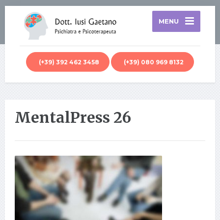
MENU
(+39) 392 462 3458
(+39) 080 969 8132
MentalPress 26