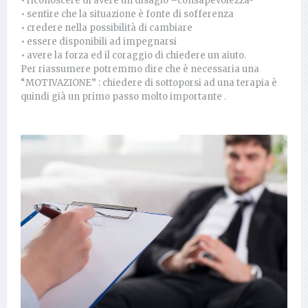
• riconoscere di avere un disagio –consapevolezza-
• sentire che la situazione è fonte di sofferenza
• credere nella possibilità di cambiare
• essere disponibili ad impegnarsi
• avere la forza ed il coraggio di chiedere un aiuto.
Per riassumere potremmo dire che è necessaria una
“MOTIVAZIONE” : chiedere di sottoporsi ad una terapia è
quindi già un primo passo molto importante .