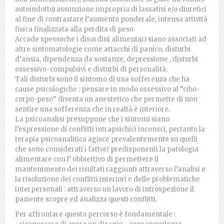
autoindotto) assunzione impropria di lassativi e/o diuretici
al fine di contrastare l’aumento ponderale, intensa attività
fisica finalizzata alla perdita di peso.
Accade spessoche i disordini alimentari siano associati ad
altre sintomatologie come attacchi di panico, disturbi
d’ansia, dipendenza da sostanze, depressione , disturbi
ossessivo-compulsivi e disturbi di personalità.
Tali disturbi sono il sintomo di una sofferenza che ha
cause psicologiche : pensare in modo ossessivo al “cibo-
corpo-peso” diventa un anestetico che permette di non
sentire una sofferenza che in realtà è interiore.
La psicoanalisi presuppone che i sintomi siano
l’espressione di conflitti intrapsichici inconsci, pertanto la
terapia psicoanalitica agisce prevalentemente su quelli
che sono considerati i fattori predisponenti la patologia
alimentare con l’ obbiettivo di permettere il
mantenimento dei risultati raggiunti attraverso l’analisi e
la risoluzione dei conflitti interiori e delle problematiche
interpersonali : attraverso un lavoro di introspezione il
paziente scopre ed analizza questi conflitti.
Per affrontare questo percorso è fondamentale :