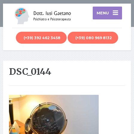
MENU
(+39) 392 462 3458
(+39) 080 969 8132
DSC_0144